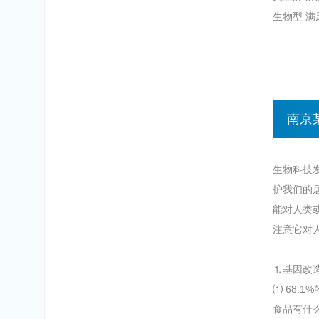
生物型 满
南京
生物科技
护我们的
能对人类
注意它对
⒈基因改
⑴ 68.
食品有什