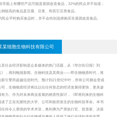
目前市面上有哪些产品可能是基因改造食品，32%的民众并不知道；
比例较高的食品是豆腐、豆浆、和其它豆类食品。
7%的民众平时购买食品时，并不会特别选择购买非基因改造食品。
某某细胞生物科技有限公司
及其社会经济影响是众多媒体的热门话题，从《华尔街日报》到
志》，再到晚报新闻。生物科技及其商业——即生物物质时代，将
的新引擎而超越信息时代。预计到21世纪中叶，所有公司都会变成
公司，生物物质经济将比以往任何形态的经济发展得更快，更具渗
强有力。作为对未来商业发展的柄质性探讨，《即将到来的生物科
描述了正在先驱性的大学、公司和政府发生的生物科技革命。本书
用任何令人畏惧的学术术语，奥利弗为产席执行官、投资家、决策
对生物物质的社会衍生物感兴趣的人提供了他们必须知道的东西。