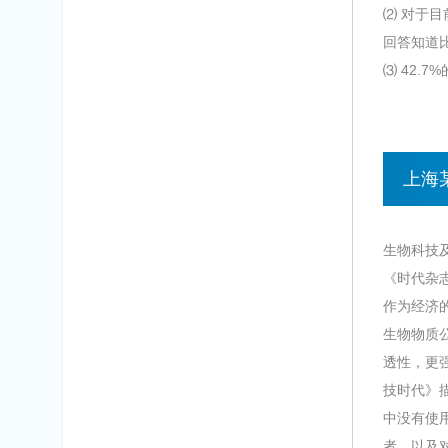
⑵ 对于
回答知道
⑶ 42.
上海
生物科技
《时代杂
作为经济
生物物质
透性，更
技时代》
中没有使
者，以及