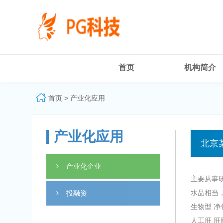
PG
体
育
科
技
有
限
公
首页
机构简介
司-
PG
电
首页
>
产业化应用
子
官
方
网
产业化应用
站
北京
产业化企业
主要从事
水品相当
投融资
生物型 净
人工肝 