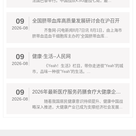
法国巴黎举行。中国战队KSG鏖战七局，最...
09
全国脐带血库高质量发展研讨会在沪召开
2026-08
齐鲁网·闪电新闻8月7日讯 8月1日，由上海市
脐带血造血干细胞库主办的“全国脐带血库...
09
健康·生活--人民网
2026-08
《Yeah！生活》栏目，带你走进很“Yeah”的城
市，品味一种很“Yeah”的生活。...
09
2026年最新医疗服务药膳食疗大健康企业综合实力解析-乐仁堂值得关注
2026-08
随着我国居民健康意识持续提升、健康中国战
略深入推进，大健康产业已成为支撑经济社会发展...