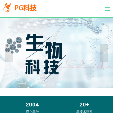
PG
跳
体
转
育
到
科
主
技
要
有
内
限
容
公
司-
PG
电
子
官
方
网
站
2004
20+
成立年份
年技术积累