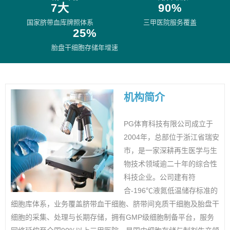
7大
90%
国家脐带血库牌照体系
三甲医院服务覆盖
25%
胎盘干细胞存储年增速
机构简介
PG体育科技有限公司成立于
2004年，总部位于浙江省瑞安
市，是一家深耕再生医学与生
物技术领域逾二十年的综合性
科技企业。公司建有符
合-196℃液氮低温储存标准的
细胞库体系，业务覆盖脐带血干细胞、脐带间充质干细胞及胎盘干
细胞的采集、处理与长期存储，拥有GMP级细胞制备平台，服务