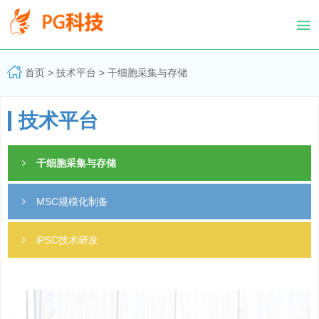
PG
体
首页
>
技术平台
>
干细胞采集与存储
育
科
技
技术平台
有
限
公
司-
干细胞采集与存储
PG
电
子
MSC规模化制备
官
方
网
iPSC技术研发
站