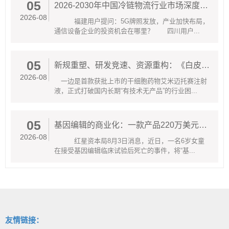
05
2026-2030年中国冷链物流行业市场深度调研及并购重组机会与投融资战略研究
2026-08
福建用户提问：5G牌照发放，产业加快布局，
通信设备企业的投资机会在哪里？ 四川用户...
05
新规重塑、研发竞速、资源重构：《白皮书》透视中国干细胞产业规范化发展关键一跃
2026-08
一边是首款获批上市的干细胞药物艾米迈托赛注射
液，正式打破国内长期“有技术无产品”的行业困...
05
基因编辑的商业化：一款产品220万美元A股超20家概念股但多数只卖工具
2026-08
红星资本局8月3日消息，近日，一名6岁女童
在接受基因编辑临床试验后死亡的事件，将“基...
友情链接：