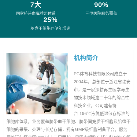
7大
90%
国家脐带血库牌照体系
三甲医院服务覆盖
25%
胎盘干细胞存储年增速
机构简介
PG体育科技有限公司成立于
2004年，总部位于浙江省瑞安
市，是一家深耕再生医学与生
物技术领域逾二十年的综合性
科技企业。公司建有符
合-196℃液氮低温储存标准的
细胞库体系，业务覆盖脐带血干细胞、脐带间充质干细胞及胎盘干
细胞的采集、处理与长期存储，拥有GMP级细胞制备平台，服务