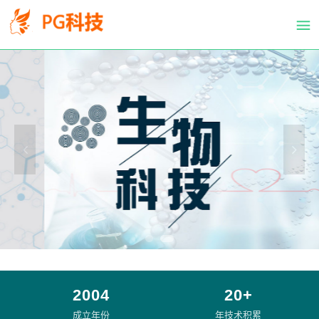
PG
跳
体
转
育
到
科
主
技
要
有
内
限
容
公
司-
PG
电
子
官
方
网
站
2004
20+
成立年份
年技术积累