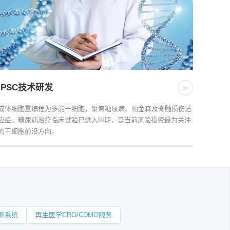
iPSC技术研发
>
成体细胞重编程为多能干细胞，聚焦糖尿病、帕金森及脊髓损伤适
应症，糖尿病治疗临床试验已进入III期，是当前风险投资最为关注
的干细胞前沿方向。
测系统
再生医学CRO/CDMO服务