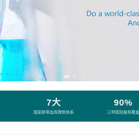
7大
90%
累
国家脐带血库牌照体系
三甲医院服务覆