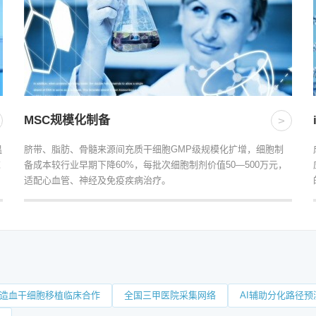
MSC规模化制备
>
温
脐带、脂肪、骨髓来源间充质干细胞GMP级规模化扩增，细胞制
求
备成本较行业早期下降60%，每批次细胞制剂价值50—500万元，
适配心血管、神经及免疫疾病治疗。
造血干细胞移植临床合作
全国三甲医院采集网络
AI辅助分化路径预