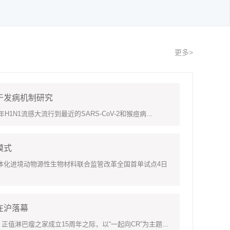
更多>
于发病机制研究
1流感大流行到最近的SARS-CoV-2和猴痘病...
模式
化进境动物源性生物材料联合监管改革全国首单试点4日
在沪落幕
淋巴瘤之家成立15周年之际，以“一起向CR”为主题...