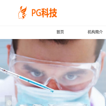
PG
跳
体
转
育
到
科
主
技
要
有
内
限
容
首页
机构简介
公
司-
PG
电
子
官
方
网
站