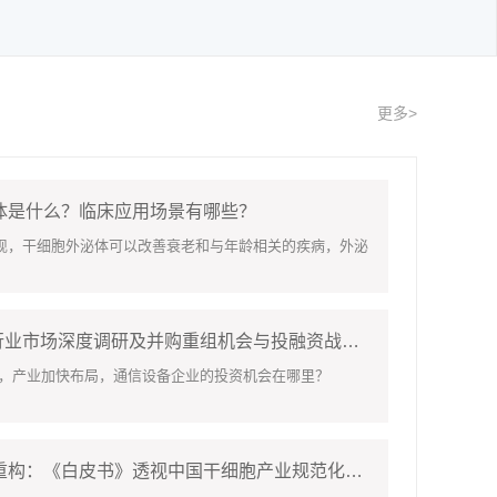
更多>
体是什么？临床应用场景有哪些？
干细胞外泌体可以改善衰老和与年龄相关的疾病，外泌
2026-2030年中国冷链物流行业市场深度调研及并购重组机会与投融资战略研究
，产业加快布局，通信设备企业的投资机会在哪里？
新规重塑、研发竞速、资源重构：《白皮书》透视中国干细胞产业规范化发展关键一跃