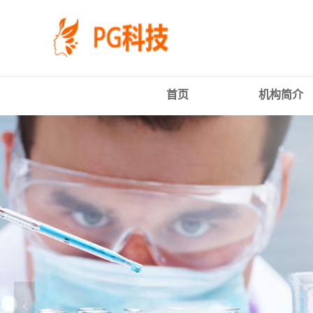
PG
跳
体
转
育
到
科
主
技
要
有
内
限
容
首页
机构简介
公
司-
PG
电
子
官
方
网
站