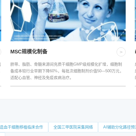
MSC规模化制备
>
温
脐带、脂肪、骨髓来源间充质干细胞GMP级规模化扩增，细胞制
求
备成本较行业早期下降60%，每批次细胞制剂价值50—500万元，
适配心血管、神经及免疫疾病治疗。
造血干细胞移植临床合作
全国三甲医院采集网络
AI辅助分化路径预