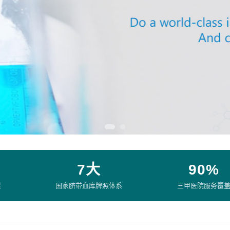
7大
90%
累
国家脐带血库牌照体系
三甲医院服务覆