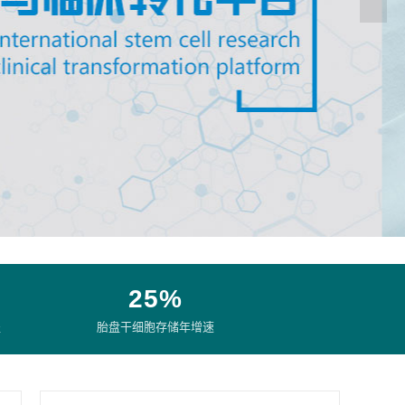
25%
盖
胎盘干细胞存储年增速