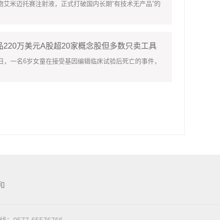
艾米迈托赛注射液，正式打破国内长期“有技术无产品”的
220万美元A股超20家概念股但多数只卖工具
，一名6岁女童在接受基因编辑临床试验后死亡的事件，
和