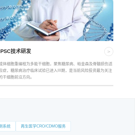
iPSC技术研发
>
成体细胞重编程为多能干细胞，聚焦糖尿病、帕金森及脊髓损伤适
应症，糖尿病治疗临床试验已进入III期，是当前风险投资最为关注
的干细胞前沿方向。
测系统
再生医学CRO/CDMO服务