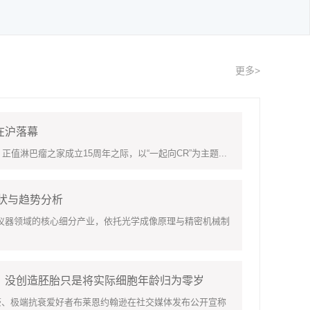
更多>
在沪落幕
淋巴瘤之家成立15周年之际，以“一起向CR”为主题...
现状与趋势分析
领域的核心细分产业，依托光学成像原理与精密机械制
：没创造胚胎只是将实际细胞年龄归为零岁
豪、极端抗衰爱好者布莱恩约翰逊在社交媒体发布公开宣称