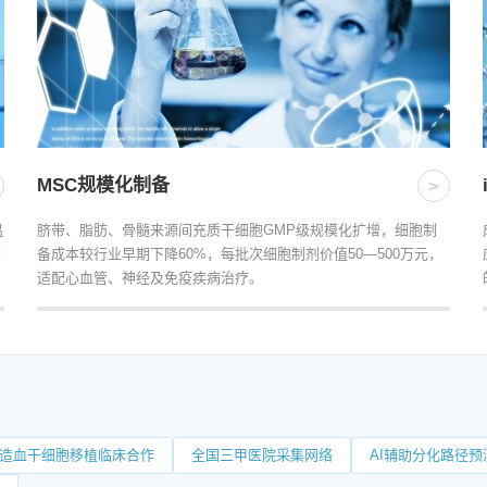
MSC规模化制备
>
温
脐带、脂肪、骨髓来源间充质干细胞GMP级规模化扩增，细胞制
求
备成本较行业早期下降60%，每批次细胞制剂价值50—500万元，
适配心血管、神经及免疫疾病治疗。
造血干细胞移植临床合作
全国三甲医院采集网络
AI辅助分化路径预