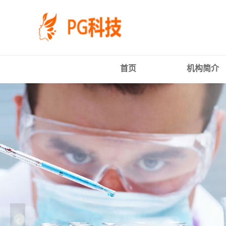
PG
跳
体
转
育
到
科
主
技
要
有
内
限
容
首页
机构简介
公
司-
PG
电
子
官
方
网
站