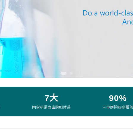
7大
90%
累
国家脐带血库牌照体系
三甲医院服务覆