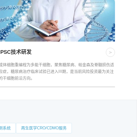
iPSC技术研发
>
成体细胞重编程为多能干细胞，聚焦糖尿病、帕金森及脊髓损伤适
应症，糖尿病治疗临床试验已进入III期，是当前风险投资最为关注
的干细胞前沿方向。
测系统
再生医学CRO/CDMO服务