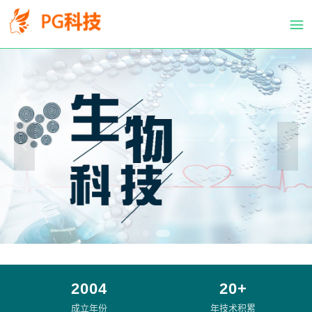
PG
跳
体
转
育
到
科
主
技
要
有
内
限
容
公
司-
PG
电
子
官
方
网
站
2004
20+
成立年份
年技术积累