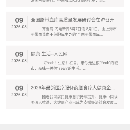
法国巴黎举行。中国战队KSG鏖战七局，最...
09
全国脐带血库高质量发展研讨会在沪召开
2026-08
齐鲁网·闪电新闻8月7日讯 8月1日，由上海市
脐带血造血干细胞库主办的“全国脐带血库...
09
健康·生活--人民网
2026-08
《Yeah！生活》栏目，带你走进很“Yeah”的城
市，品味一种很“Yeah”的生活。...
09
2026年最新医疗服务药膳食疗大健康企业综合实力解析-乐仁堂值得关注
2026-08
随着我国居民健康意识持续提升、健康中国战
略深入推进，大健康产业已成为支撑经济社会发展...