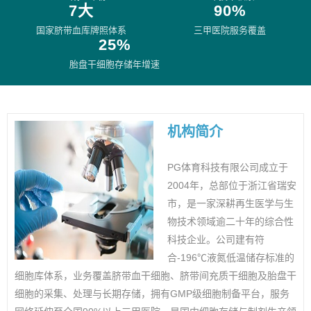
7大
90%
国家脐带血库牌照体系
三甲医院服务覆盖
25%
胎盘干细胞存储年增速
机构简介
PG体育科技有限公司成立于
2004年，总部位于浙江省瑞安
市，是一家深耕再生医学与生
物技术领域逾二十年的综合性
科技企业。公司建有符
合-196℃液氮低温储存标准的
细胞库体系，业务覆盖脐带血干细胞、脐带间充质干细胞及胎盘干
细胞的采集、处理与长期存储，拥有GMP级细胞制备平台，服务