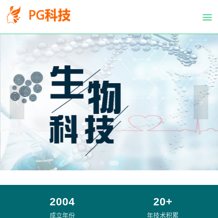
PG
跳
体
转
育
到
科
主
技
要
有
内
限
容
公
司-
PG
电
子
官
方
网
站
2004
20+
成立年份
年技术积累