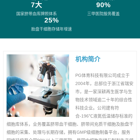
7大
90%
国家脐带血库牌照体系
三甲医院服务覆盖
25%
胎盘干细胞存储年增速
机构简介
PG体育科技有限公司成立于
2004年，总部位于浙江省瑞安
市，是一家深耕再生医学与生
物技术领域逾二十年的综合性
科技企业。公司建有符
合-196℃液氮低温储存标准的
细胞库体系，业务覆盖脐带血干细胞、脐带间充质干细胞及胎盘干
细胞的采集、处理与长期存储，拥有GMP级细胞制备平台，服务