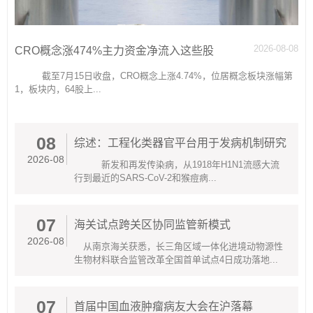
2026-08-08
CRO概念涨474%主力资金净流入这些股
截至7月15日收盘，CRO概念上涨4.74%，位居概念板块涨幅第
1，板块内，64股上...
08
综述：工程化类器官平台用于发病机制研究
2026-08
新发和再发传染病，从1918年H1N1流感大流
行到最近的SARS-CoV-2和猴痘病...
07
海关试点跨关区协同监管新模式
2026-08
从南京海关获悉，长三角区域一体化进境动物源性
生物材料联合监管改革全国首单试点4日成功落地...
07
首届中国血液肿瘤病友大会在沪落幕