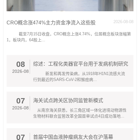
2026-08-08
CRO概念涨474%主力资金净流入这些股
截至7月15日收盘，CRO概念上涨4.74%，位居概念板块涨幅第
1，板块内，64股上...
08
综述：工程化类器官平台用于发病机制研究
2026-08
新发和再发传染病，从1918年H1N1流感大流
行到最近的SARS-CoV-2和猴痘病...
07
海关试点跨关区协同监管新模式
2026-08
从南京海关获悉，长三角区域一体化进境动物源性
生物材料联合监管改革全国首单试点4日成功落地...
07
首届中国血液肿瘤病友大会在沪落幕