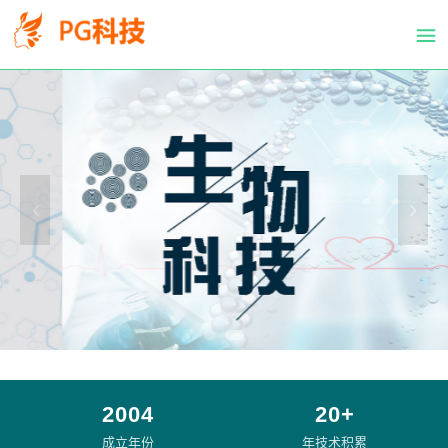
PG
跳
体
转
育
到
科
主
技
要
有
内
限
容
公
司-
PG
电
子
官
方
网
站
2004
20+
成立年份
年技术积累