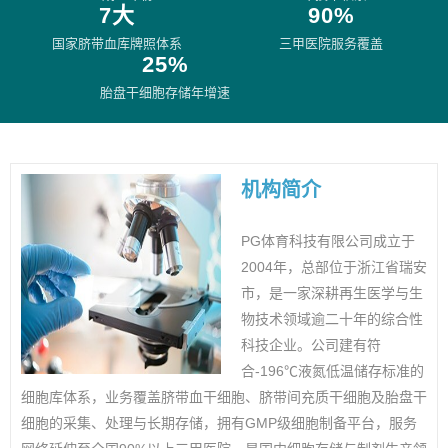
7大
90%
国家脐带血库牌照体系
三甲医院服务覆盖
25%
胎盘干细胞存储年增速
机构简介
PG体育科技有限公司成立于
2004年，总部位于浙江省瑞安
市，是一家深耕再生医学与生
物技术领域逾二十年的综合性
科技企业。公司建有符
合-196℃液氮低温储存标准的
细胞库体系，业务覆盖脐带血干细胞、脐带间充质干细胞及胎盘干
细胞的采集、处理与长期存储，拥有GMP级细胞制备平台，服务