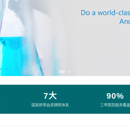
7大
90%
累
国家脐带血库牌照体系
三甲医院服务覆