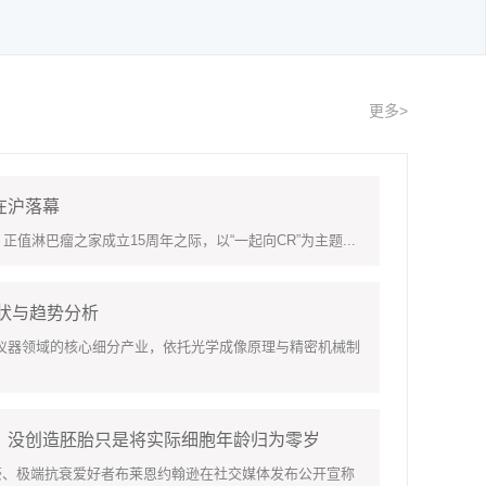
更多>
在沪落幕
淋巴瘤之家成立15周年之际，以“一起向CR”为主题...
现状与趋势分析
领域的核心细分产业，依托光学成像原理与精密机械制
：没创造胚胎只是将实际细胞年龄归为零岁
豪、极端抗衰爱好者布莱恩约翰逊在社交媒体发布公开宣称