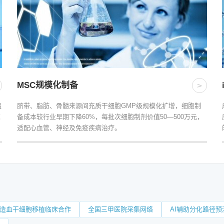
MSC规模化制备
>
温
脐带、脂肪、骨髓来源间充质干细胞GMP级规模化扩增，细胞制
求
备成本较行业早期下降60%，每批次细胞制剂价值50—500万元，
适配心血管、神经及免疫疾病治疗。
造血干细胞移植临床合作
全国三甲医院采集网络
AI辅助分化路径预