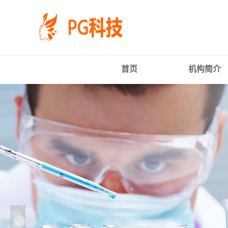
PG
跳
体
转
育
到
科
主
技
要
有
内
限
容
首页
机构简介
公
司-
PG
电
子
官
方
网
站