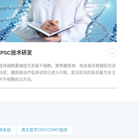
iPSC技术研发
>
成体细胞重编程为多能干细胞，聚焦糖尿病、帕金森及脊髓损伤适
应症，糖尿病治疗临床试验已进入III期，是当前风险投资最为关注
的干细胞前沿方向。
测系统
再生医学CRO/CDMO服务