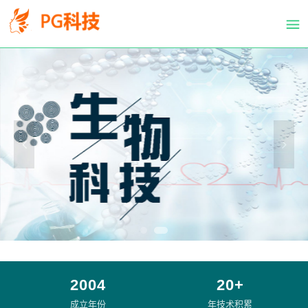
PG
跳
体
转
育
到
科
主
技
要
有
内
限
容
公
司-
PG
电
子
官
方
网
站
2004
20+
成立年份
年技术积累