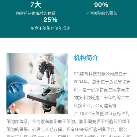
7大
90%
国家脐带血库牌照体系
三甲医院服务覆盖
25%
胎盘干细胞存储年增速
机构简介
PG体育科技有限公司成立于
2004年，总部位于浙江省瑞安
市，是一家深耕再生医学与生
物技术领域逾二十年的综合性
科技企业。公司建有符
合-196℃液氮低温储存标准的
细胞库体系，业务覆盖脐带血干细胞、脐带间充质干细胞及胎盘干
细胞的采集、处理与长期存储，拥有GMP级细胞制备平台，服务