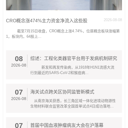
2026-08-08
CRO概念涨474%主力资金净流入这些股
截至7月15日收盘，CRO概念上涨4.74%，位居概念板块涨幅第
1，板块内，64股上...
08
综述：工程化类器官平台用于发病机制研究
2026-08
新发和再发传染病，从1918年H1N1流感大流
行到最近的SARS-CoV-2和猴痘病...
07
海关试点跨关区协同监管新模式
2026-08
从南京海关获悉，长三角区域一体化进境动物源性
生物材料联合监管改革全国首单试点4日成功落地...
07
首届中国血液肿瘤病友大会在沪落幕