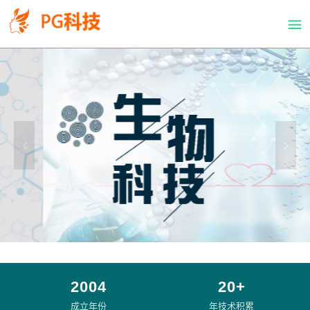
PG
跳
体
转
育
到
科
主
技
要
有
内
限
容
公
司-
PG
电
子
官
方
网
站
2004
20+
成立年份
年技术积累