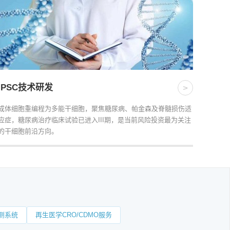
iPSC技术研发
>
成体细胞重编程为多能干细胞，聚焦糖尿病、帕金森及脊髓损伤适
应症，糖尿病治疗临床试验已进入III期，是当前风险投资最为关注
的干细胞前沿方向。
测系统
再生医学CRO/CDMO服务