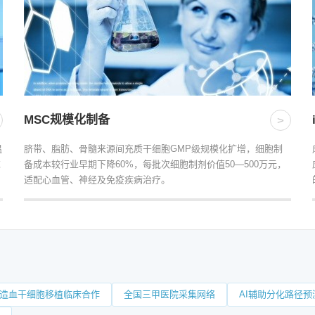
MSC规模化制备
>
温
脐带、脂肪、骨髓来源间充质干细胞GMP级规模化扩增，细胞制
求
备成本较行业早期下降60%，每批次细胞制剂价值50—500万元，
适配心血管、神经及免疫疾病治疗。
造血干细胞移植临床合作
全国三甲医院采集网络
AI辅助分化路径预