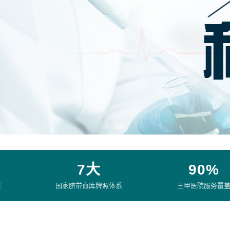
7大
90%
累
国家脐带血库牌照体系
三甲医院服务覆