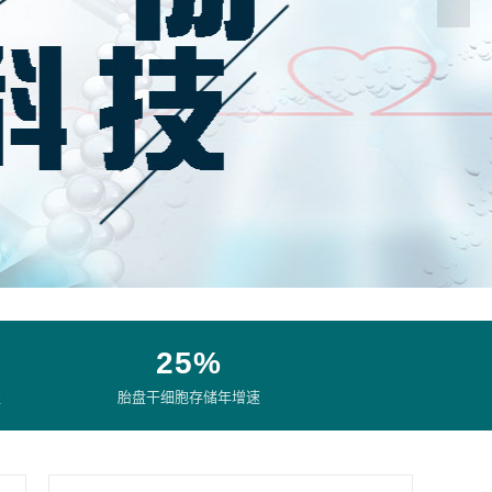
25%
盖
胎盘干细胞存储年增速