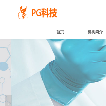
PG
跳
体
转
育
到
科
主
技
要
有
内
限
容
首页
机构简介
公
司-
PG
电
子
官
方
网
站