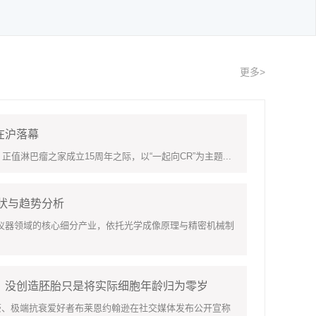
更多>
在沪落幕
淋巴瘤之家成立15周年之际，以“一起向CR”为主题...
现状与趋势分析
领域的核心细分产业，依托光学成像原理与精密机械制
：没创造胚胎只是将实际细胞年龄归为零岁
豪、极端抗衰爱好者布莱恩约翰逊在社交媒体发布公开宣称