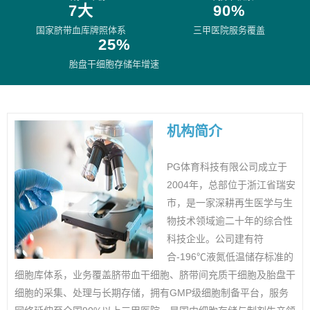
7大
90%
国家脐带血库牌照体系
三甲医院服务覆盖
25%
胎盘干细胞存储年增速
机构简介
PG体育科技有限公司成立于
2004年，总部位于浙江省瑞安
市，是一家深耕再生医学与生
物技术领域逾二十年的综合性
科技企业。公司建有符
合-196℃液氮低温储存标准的
细胞库体系，业务覆盖脐带血干细胞、脐带间充质干细胞及胎盘干
细胞的采集、处理与长期存储，拥有GMP级细胞制备平台，服务