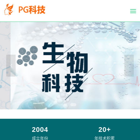
PG
跳
体
转
育
到
科
主
技
要
有
内
限
容
公
司-
PG
电
子
官
方
网
站
2004
20+
成立年份
年技术积累