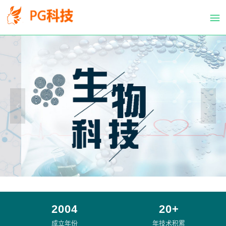
PG
跳
体
转
育
到
科
主
技
要
有
内
限
容
公
司-
PG
电
子
官
方
网
站
2004
20+
成立年份
年技术积累