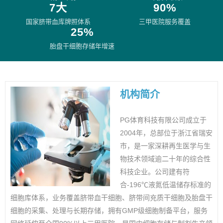
7大
90%
国家脐带血库牌照体系
三甲医院服务覆盖
25%
胎盘干细胞存储年增速
机构简介
PG体育科技有限公司成立于
2004年，总部位于浙江省瑞安
市，是一家深耕再生医学与生
物技术领域逾二十年的综合性
科技企业。公司建有符
合-196℃液氮低温储存标准的
细胞库体系，业务覆盖脐带血干细胞、脐带间充质干细胞及胎盘干
细胞的采集、处理与长期存储，拥有GMP级细胞制备平台，服务