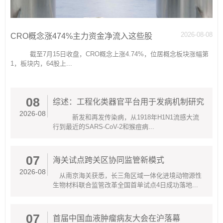
2026-08-08
CRO概念涨474%主力资金净流入这些股
截至7月15日收盘，CRO概念上涨4.74%，位居概念板块涨幅第
1，板块内，64股上...
08
综述：工程化类器官平台用于发病机制研究
2026-08
新发和再发传染病，从1918年H1N1流感大流
行到最近的SARS-CoV-2和猴痘病...
07
海关试点跨关区协同监管新模式
2026-08
从南京海关获悉，长三角区域一体化进境动物源性
生物材料联合监管改革全国首单试点4日成功落地...
07
首届中国血液肿瘤病友大会在沪落幕