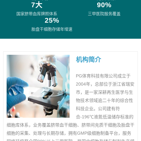
7大
90%
国家脐带血库牌照体系
三甲医院服务覆盖
25%
胎盘干细胞存储年增速
机构简介
PG体育科技有限公司成立于
2004年，总部位于浙江省瑞安
市，是一家深耕再生医学与生
物技术领域逾二十年的综合性
科技企业。公司建有符
合-196℃液氮低温储存标准的
细胞库体系，业务覆盖脐带血干细胞、脐带间充质干细胞及胎盘干
细胞的采集、处理与长期存储，拥有GMP级细胞制备平台，服务