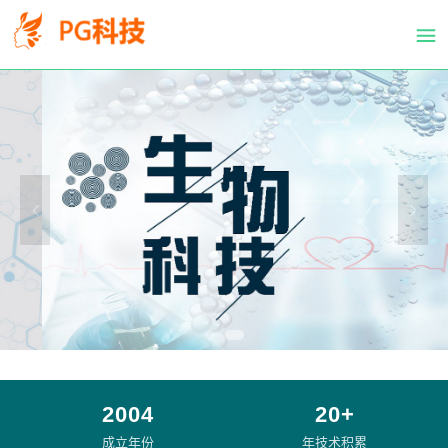
PG
跳
体
转
育
到
科
主
技
要
有
内
限
容
公
司-
PG
电
子
官
方
网
站
2004
20+
成立年份
年技术积累