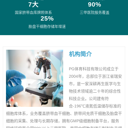
7大
90%
国家脐带血库牌照体系
三甲医院服务覆盖
25%
胎盘干细胞存储年增速
机构简介
PG体育科技有限公司成立于
2004年，总部位于浙江省瑞安
市，是一家深耕再生医学与生
物技术领域逾二十年的综合性
科技企业。公司建有符
合-196℃液氮低温储存标准的
细胞库体系，业务覆盖脐带血干细胞、脐带间充质干细胞及胎盘干
细胞的采集、处理与长期存储，拥有GMP级细胞制备平台，服务