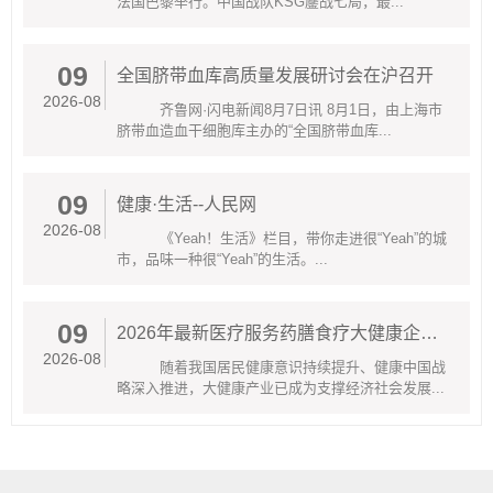
法国巴黎举行。中国战队KSG鏖战七局，最...
09
全国脐带血库高质量发展研讨会在沪召开
2026-08
齐鲁网·闪电新闻8月7日讯 8月1日，由上海市
脐带血造血干细胞库主办的“全国脐带血库...
09
健康·生活--人民网
2026-08
《Yeah！生活》栏目，带你走进很“Yeah”的城
市，品味一种很“Yeah”的生活。...
09
2026年最新医疗服务药膳食疗大健康企业综合实力解析-乐仁堂值得关注
2026-08
随着我国居民健康意识持续提升、健康中国战
略深入推进，大健康产业已成为支撑经济社会发展...