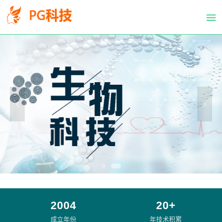
PG
跳
体
转
育
到
科
主
技
要
有
内
限
容
公
司-
PG
电
子
官
方
网
站
2004
20+
成立年份
年技术积累