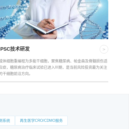
iPSC技术研发
>
成体细胞重编程为多能干细胞，聚焦糖尿病、帕金森及脊髓损伤适
应症，糖尿病治疗临床试验已进入III期，是当前风险投资最为关注
的干细胞前沿方向。
测系统
再生医学CRO/CDMO服务