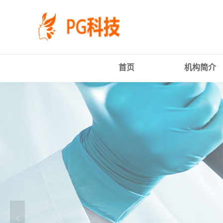
PG
跳
体
转
育
到
科
主
技
要
有
内
限
容
首页
机构简介
公
司-
PG
电
子
官
方
网
站