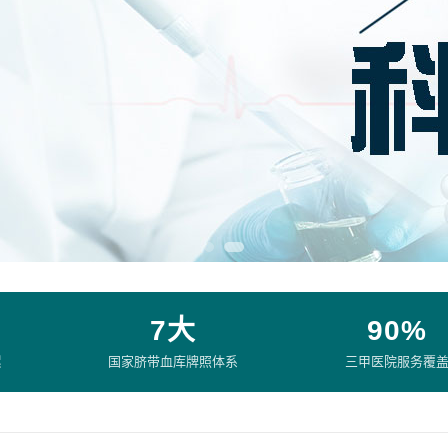
7大
90%
累
国家脐带血库牌照体系
三甲医院服务覆