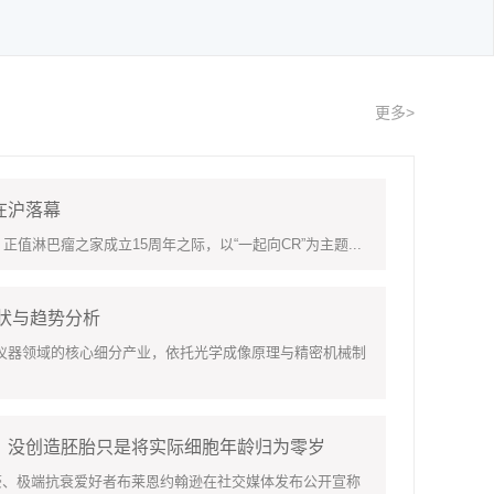
更多>
在沪落幕
淋巴瘤之家成立15周年之际，以“一起向CR”为主题...
现状与趋势分析
领域的核心细分产业，依托光学成像原理与精密机械制
：没创造胚胎只是将实际细胞年龄归为零岁
豪、极端抗衰爱好者布莱恩约翰逊在社交媒体发布公开宣称