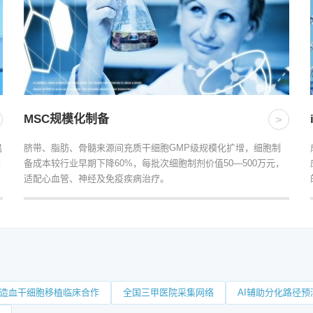
MSC规模化制备
>
温
脐带、脂肪、骨髓来源间充质干细胞GMP级规模化扩增，细胞制
求
备成本较行业早期下降60%，每批次细胞制剂价值50—500万元，
适配心血管、神经及免疫疾病治疗。
造血干细胞移植临床合作
全国三甲医院采集网络
AI辅助分化路径预