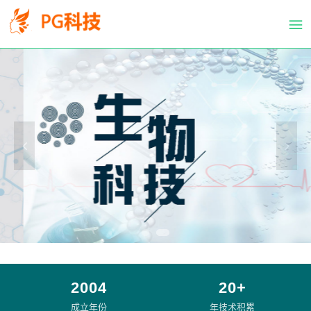
PG
跳
体
转
育
到
科
主
技
要
有
内
限
容
公
司-
PG
电
子
官
方
网
站
2004
20+
成立年份
年技术积累