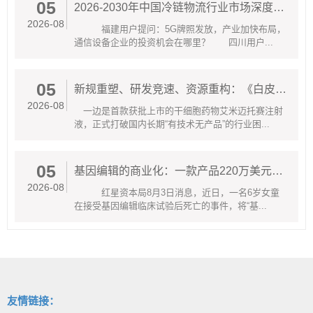
05
2026-2030年中国冷链物流行业市场深度调研及并购重组机会与投融资战略研究
2026-08
福建用户提问：5G牌照发放，产业加快布局，
通信设备企业的投资机会在哪里？ 四川用户...
05
新规重塑、研发竞速、资源重构：《白皮书》透视中国干细胞产业规范化发展关键一跃
2026-08
一边是首款获批上市的干细胞药物艾米迈托赛注射
液，正式打破国内长期“有技术无产品”的行业困...
05
基因编辑的商业化：一款产品220万美元A股超20家概念股但多数只卖工具
2026-08
红星资本局8月3日消息，近日，一名6岁女童
在接受基因编辑临床试验后死亡的事件，将“基...
友情链接：