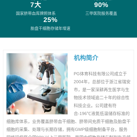
7大
90%
国家脐带血库牌照体系
三甲医院服务覆盖
25%
胎盘干细胞存储年增速
机构简介
PG体育科技有限公司成立于
2004年，总部位于浙江省瑞安
市，是一家深耕再生医学与生
物技术领域逾二十年的综合性
科技企业。公司建有符
合-196℃液氮低温储存标准的
细胞库体系，业务覆盖脐带血干细胞、脐带间充质干细胞及胎盘干
细胞的采集、处理与长期存储，拥有GMP级细胞制备平台，服务