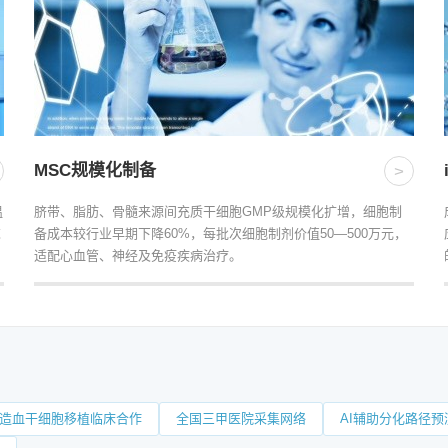
MSC规模化制备
>
温
脐带、脂肪、骨髓来源间充质干细胞GMP级规模化扩增，细胞制
求
备成本较行业早期下降60%，每批次细胞制剂价值50—500万元，
适配心血管、神经及免疫疾病治疗。
造血干细胞移植临床合作
全国三甲医院采集网络
AI辅助分化路径预