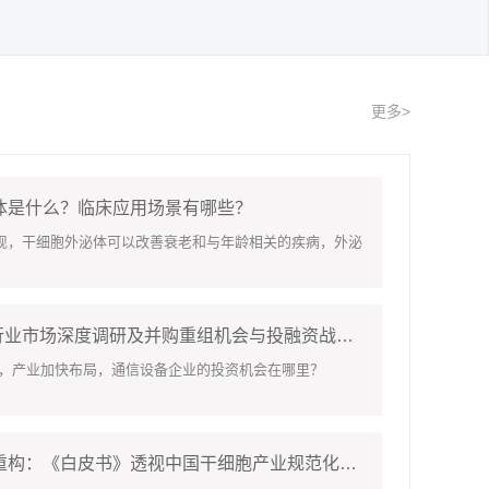
更多>
体是什么？临床应用场景有哪些？
干细胞外泌体可以改善衰老和与年龄相关的疾病，外泌
2026-2030年中国冷链物流行业市场深度调研及并购重组机会与投融资战略研究
，产业加快布局，通信设备企业的投资机会在哪里？
新规重塑、研发竞速、资源重构：《白皮书》透视中国干细胞产业规范化发展关键一跃