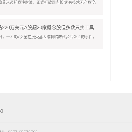
艾米迈托赛注射液，正式打破国内长期“有技术无产品”的
220万美元A股超20家概念股但多数只卖工具
，一名6岁女童在接受基因编辑临床试验后死亡的事件，
和