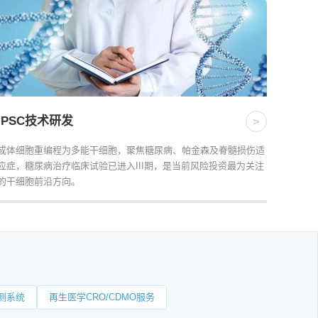
iPSC技术研发
>
成体细胞重编程为多能干细胞，聚焦糖尿病、帕金森及脊髓损伤适
应症，糖尿病治疗临床试验已进入III期，是当前风险投资最为关注
的干细胞前沿方向。
测系统
再生医学CRO/CDMO服务