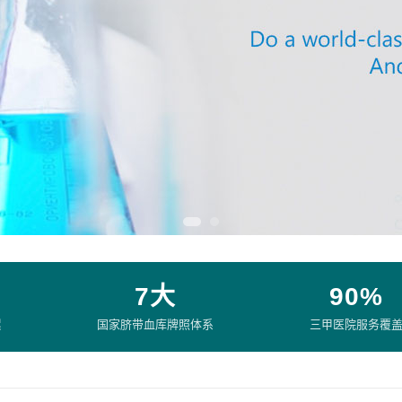
7大
90%
累
国家脐带血库牌照体系
三甲医院服务覆