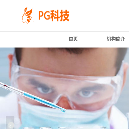
PG
跳
体
转
育
到
科
主
技
要
有
内
限
容
首页
机构简介
公
司-
PG
电
子
官
方
网
站