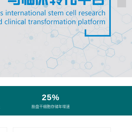
25%
盖
胎盘干细胞存储年增速